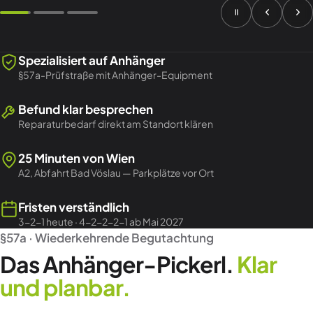
Spezialisiert auf Anhänger
§57a-Prüfstraße mit Anhänger-Equipment
Befund klar besprechen
Reparaturbedarf direkt am Standort klären
25 Minuten von Wien
A2, Abfahrt Bad Vöslau — Parkplätze vor Ort
Fristen verständlich
3-2-1 heute · 4-2-2-2-1 ab Mai 2027
§57a · Wiederkehrende Begutachtung
Das Anhänger-Pickerl.
Klar
und planbar.