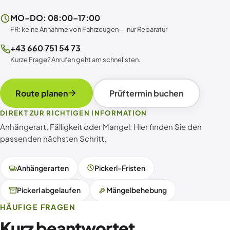
MO–DO: 08:00–17:00
FR: keine Annahme von Fahrzeugen — nur Reparatur
+43 660 751 54 73
Kurze Frage? Anrufen geht am schnellsten.
Route planen
Prüftermin buchen
DIREKT ZUR RICHTIGEN INFORMATION
Anhängerart, Fälligkeit oder Mangel: Hier finden Sie den
passenden nächsten Schritt.
Anhängerarten
Pickerl-Fristen
Pickerl abgelaufen
Mängelbehebung
HÄUFIGE FRAGEN
Kurz beantwortet.